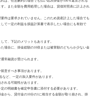
あれば、任意解約の場合でも払い込み掛金が100％返戻される
ます。また全額を費用処理した場合は、貸借対照表に計上され
理要件は要求されていません。このため資産計上した場合でも
として一定の利益を損益計算書で表示したい場合にも有効で
として、下記のメリットもあります。
た場合に、掛金総額の10倍または被害額のどちらか少ない金
で通常融資が受けられます。
か留意すべき事項があります。
あるなど、一定の加入要件があります。
約される可能性があります。
一定の明細書を確定申告書に添付する必要があります。
金から、貸付金の10分の1に相当する金額が取り崩され、掛