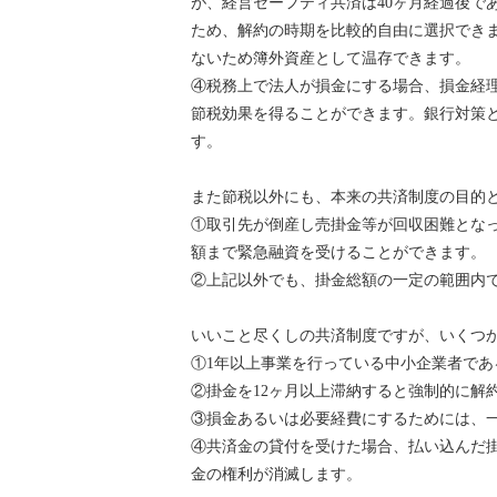
が、経営セーフティ共済は40ヶ月経過後で
ため、解約の時期を比較的自由に選択でき
ないため簿外資産として温存できます。
④税務上で法人が損金にする場合、損金経
節税効果を得ることができます。銀行対策
す。
また節税以外にも、本来の共済制度の目的
①取引先が倒産し売掛金等が回収困難となっ
額まで緊急融資を受けることができます。
②上記以外でも、掛金総額の一定の範囲内
いいこと尽くしの共済制度ですが、いくつ
①1年以上事業を行っている中小企業者で
②掛金を12ヶ月以上滞納すると強制的に解
③損金あるいは必要経費にするためには、
④共済金の貸付を受けた場合、払い込んだ掛
金の権利が消滅します。