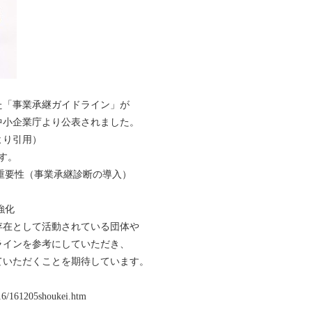
た「事業承継ガイドライン」が
に中小企業庁より公表されました。
より引用）
す。
の重要性（事業承継診断の導入）
強化
存在として活動されている団体や
ラインを参考にしていただき、
ていただくことを期待しています。
016/161205shoukei.htm