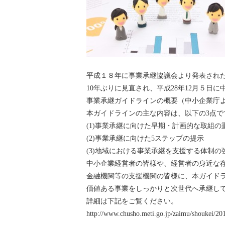
平成１８年に事業承継協議会より発表され
10年ぶりに見直され、平成28年12月５日
事業承継ガイドラインの概要（中小企業庁
本ガイドラインの主な内容は、以下の3点で
(1)事業承継に向けた早期・計画的な取組
(2)事業承継に向けた5ステップの提示
(3)地域における事業承継を支援する体制の
中小企業経営者の皆様や、経営者の身近な
金融機関等の支援機関の皆様に、本ガイド
価値ある事業をしっかりと次世代へ承継し
詳細は下記をご覧ください。
http://www.chusho.meti.go.jp/zaimu/shoukei/2